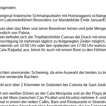
folgenden:
original historische Schmalspurbahn mit Holzwaggons schlängelt
em Lokomotivführer! Besonders zur Mandelblüte Ende Januar/End
was über das Meer und seine Bewohner lernen und jede Meng
estlich von Palma.
to befindet sich die Tropfsteinhöhle Cuevas del Drach mit eine
Besichtigung ist mehrmals täglich zu festgelegten Zeiten möglic
gstermin um 10:00 Uhr oder den spätesten um 17:00 Uhr wahrzu
 Cala Ratjada) aus, könnt ihr auch mit einem Boot zu den Höhle
hten aneinander. Schwierig, da eine Auswahl der besten zu tref
ine versteckte Buchten.
ckt sich über 2 Kilometer im Südosten bei Colonía de Sant Jordi
ahmt von weißen Dünen an der Cala Mezquida und an der Playa 
laya del Muro (zwischen Can Picafort und Alcudia) mehrere 4- u
 mal in einem der netten Cafés, Bars und Restaurants in Strand