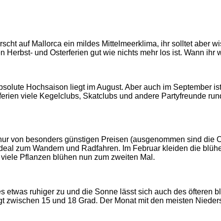
rscht auf Mallorca ein mildes Mittelmeerklima, ihr solltet aber
n Herbst- und Osterferien gut wie nichts mehr los ist. Wann ihr 
solute Hochsaison liegt im August. Aber auch im September ist
ferien viele Kegelclubs, Skatclubs und andere Partyfreunde r
cht nur von besonders günstigen Preisen (ausgenommen sind die O
ideal zum Wandern und Radfahren. Im Februar kleiden die blü
n viele Pflanzen blühen nun zum zweiten Mal.
es etwas ruhiger zu und die Sonne lässt sich auch des öfteren b
iegt zwischen 15 und 18 Grad. Der Monat mit den meisten Nieder