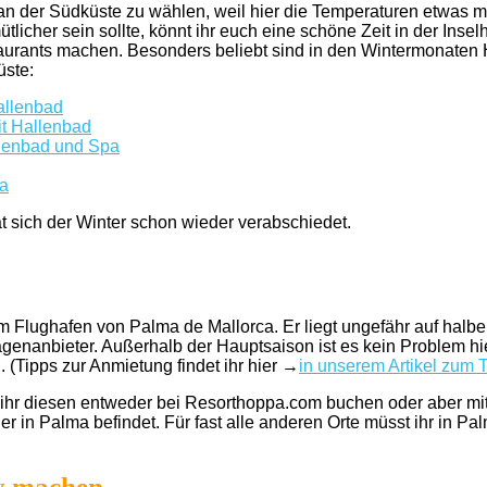
an der Südküste zu wählen, weil hier die Temperaturen etwas mi
cher sein sollte, könnt ihr euch eine schöne Zeit in der Insel
rants machen. Besonders beliebt sind in den Wintermonaten H
üste:
allenbad
it Hallenbad
llenbad und Spa
pa
t sich der Winter schon wieder verabschiedet.
dem Flughafen von Palma de Mallorca. Er liegt ungefähr auf halb
genanbieter. Außerhalb der Hauptsaison ist es kein Problem hi
. (Tipps zur Anmietung findet ihr hier →
in unserem Artikel zum
t ihr diesen entweder bei Resorthoppa.com buchen oder aber mit
r in Palma befindet. Für fast alle anderen Orte müsst ihr in P
y machen