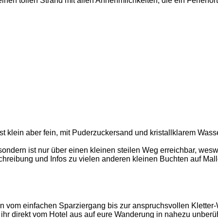
einen tollen Strand mit allen Annehmlichkeiten, die ein Ferienort
ist klein aber fein, mit Puderzuckersand und kristallklarem Wa
ondern ist nur über einen kleinen steilen Weg erreichbar, weswe
eibung und Infos zu vielen anderen kleinen Buchten auf Mallo
n vom einfachen Sparziergang bis zur anspruchsvollen Kletter
hr direkt vom Hotel aus auf eure Wanderung in nahezu unberühr