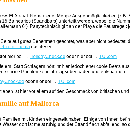
bzw. El Arenal. Neben jeder Menge Ausgehmöglichkeiten (z.B. 
 15 Balnearios (Strandbars) unterteilt werden, wobei die Nummer
llermann 6“). Partytechnisch gilt an der Playa die Faustregel: 
Seite auf gutes Benehmen geachtet, was aber nicht bedeutet, d
ikel zum Thema
nachlesen.
iel hier bei →
HolidayCheck.de
oder hier bei →
TUI.com
 feiern. Statt Schlagern hört ihr hier jedoch eher coole Beats 
en schöne Buchten könnt ihr tagsüber baden und entspannen.
dayCheck.de
oder hier bei →
TUI.com
htleben ist hier vor allem auf den Geschmack von britischen un
amilie auf Mallorca
f Familien mit Kindern eingestellt haben. Einige von ihnen befin
s Wasser dort ist meist ruhig und der Strand flach abfallend, 