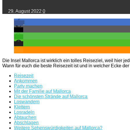
29. August 2022
0
Die Insel Mallorca ist wirklich ein tolles Reiseziel, weil hie
Wann für euch die beste Reisezeit ist und in welcher Ecke der In
Reisezeit
Ankommen
Party machen
Mit der Familie auf Mallorca
Die schönsten Strände auf Mallorca
Loswandern
Klettern
Losradeln
Abtauchen
Abschlagen
Weitere Sehenswürdigkeiten auf Mallorca?