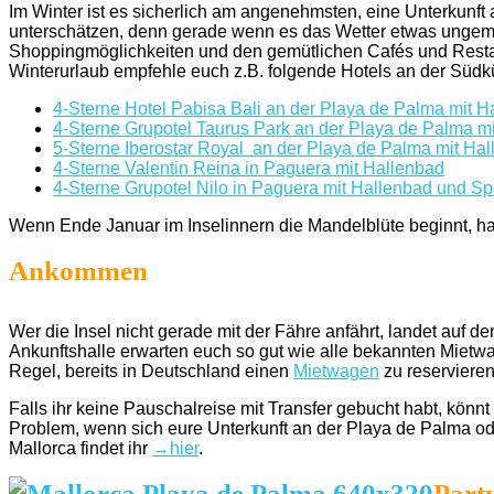
Im Winter ist es sicherlich am angenehmsten, eine Unterkunft 
unterschätzen, denn gerade wenn es das Wetter etwas ungemütli
Shoppingmöglichkeiten und den gemütlichen Cafés und Restau
Winterurlaub empfehle euch z.B. folgende Hotels an der Südk
4-Sterne Hotel Pabisa Bali an der Playa de Palma mit H
4-Sterne Grupotel Taurus Park an der Playa de Palma m
5-Sterne Iberostar Royal an der Playa de Palma mit Ha
4-Sterne Valentin Reina in Paguera mit Hallenbad
4-Sterne Grupotel Nilo in Paguera mit Hallenbad und S
Wenn Ende Januar im Inselinnern die Mandelblüte beginnt, ha
Ankommen
Wer die Insel nicht gerade mit der Fähre anfährt, landet auf 
Ankunftshalle erwarten euch so gut wie alle bekannten Mietwa
Regel, bereits in Deutschland einen
Mietwagen
zu reservieren
Falls ihr keine Pauschalreise mit Transfer gebucht habt, könn
Problem, wenn sich eure Unterkunft an der Playa de Palma ode
Mallorca findet ihr
→hier
.
Part