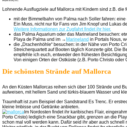
Lohnende Ausflugziele auf Mallorca mit Kindern sind z.B. die 
mit der Bimmelbahn von Palma nach Soller fahren: eine 
Ein Muss, nicht nur für Fans von Jim Knopf und Lukas d
Weitere Informationen zur Zugfahrt findet ihr hier.
das Palma Aquarium oder das Marineland besuchen: et
Playa de Palma und im →
Marineland
in Portals Nous, w
die „Drachenhöhle“ besuchen: in der Nähe von Porto Cris
Streicherquartett auf Booten täglich Konzerte gibt. Die 
empfehle ich euch, entweder den frühesten Besichtigun
Von einigen Orten der Ostküste (z.B. Porto Christo oder
Die schönsten Strände auf Mallorca
An den Küsten Mallorcas reihen sich über 100 Strände und Buc
aufweisen, mit hellem Sand und türkis-blauem Wasser und kle
Traumhaft ist zum Beispiel der Sandstrand Es Trenc. Er erstre
kleine Imbisse und Getränke anbieten.
Im Nordosten findet ihr karibisches Flair, einger
Porto Cristo) lediglich eine Snackbar gibt, grenzen an die P
schon mal voll werden kann. Dafür seid ihr aber auch schnell