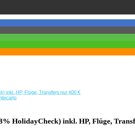
 inkl. HP, Flüge, Transfers nur 400 €
ntecarlo
8% HolidayCheck) inkl. HP, Flüge, Transf