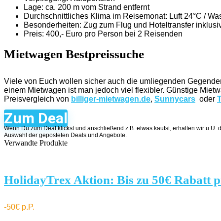
Lage: ca. 200 m vom Strand entfernt
Durchschnittliches Klima im Reisemonat: Luft 24°C / Wa
Besonderheiten: Zug zum Flug und Hoteltransfer inklusi
Preis: 400,- Euro pro Person bei 2 Reisenden
Mietwagen Bestpreissuche
Viele von Euch wollen sicher auch die umliegenden Gegenden 
einem Mietwagen ist man jedoch viel flexibler. Günstige Mietw
Preisvergleich von
billiger-mietwagen.de
,
Sunnycars
oder
Zum Deal
Wenn Du zum Deal klickst und anschließend z.B. etwas kaufst, erhalten wir u.U. 
Auswahl der geposteten Deals und Angebote.
Verwandte Produkte
HolidayTrex Aktion: Bis zu 50€ Rabatt p
-50€ p.P.