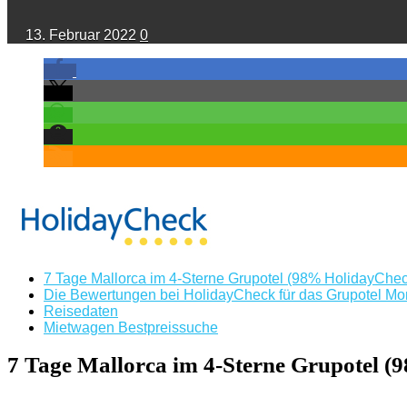
13. Februar 2022
0
7 Tage Mallorca im 4-Sterne Grupotel (98% HolidayCheck)
Die Bewertungen bei HolidayCheck für das Grupotel Mo
Reisedaten
Mietwagen Bestpreissuche
7 Tage Mallorca im 4-Sterne Grupotel (9