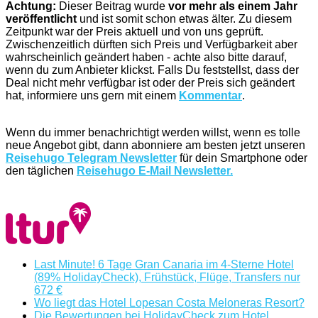
Achtung:
Dieser Beitrag wurde
vor mehr als einem Jahr
veröffentlicht
und ist somit schon etwas älter. Zu diesem
Zeitpunkt war der Preis aktuell und von uns geprüft.
Zwischenzeitlich dürften sich Preis und Verfügbarkeit aber
wahrscheinlich geändert haben - achte also bitte darauf,
wenn du zum Anbieter klickst. Falls Du feststellst, dass der
Deal nicht mehr verfügbar ist oder der Preis sich geändert
hat, informiere uns gern mit einem
Kommentar
.
Wenn du immer benachrichtigt werden willst, wenn es tolle
neue Angebot gibt, dann abonniere am besten jetzt unseren
Reisehugo Telegram Newsletter
für dein Smartphone oder
den täglichen
Reisehugo E-Mail Newsletter.
Last Minute! 6 Tage Gran Canaria im 4-Sterne Hotel
(89% HolidayCheck), Frühstück, Flüge, Transfers nur
672 €
Wo liegt das Hotel Lopesan Costa Meloneras Resort?
Die Bewertungen bei HolidayCheck zum Hotel