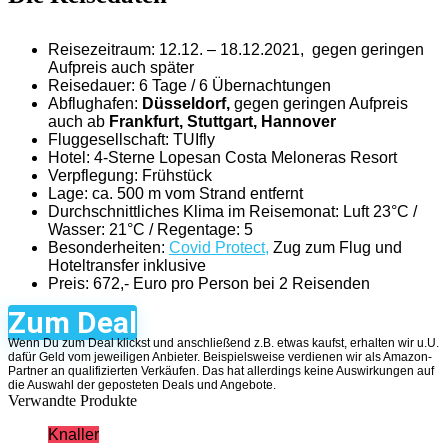
Reisezeitraum: 12.12. – 18.12.2021,
gegen geringen
Aufpreis auch später
Reisedauer: 6 Tage / 6 Übernachtungen
Abflughafen:
Düsseldorf,
gegen geringen Aufpreis
auch ab
Frankfurt, Stuttgart, Hannover
Fluggesellschaft: TUIfly
Hotel: 4-Sterne Lopesan Costa Meloneras Resort
Verpflegung: Frühstück
Lage: ca. 500 m vom Strand entfernt
Durchschnittliches Klima im Reisemonat: Luft 23°C /
Wasser: 21°C / Regentage: 5
Besonderheiten:
Covid Protect,
Zug zum Flug und
Hoteltransfer inklusive
Preis: 672,- Euro pro Person bei 2 Reisenden
Zum Deal
Wenn Du zum Deal klickst und anschließend z.B. etwas kaufst, erhalten wir u.U.
dafür Geld vom jeweiligen Anbieter. Beispielsweise verdienen wir als Amazon-
Partner an qualifizierten Verkäufen. Das hat allerdings keine Auswirkungen auf
die Auswahl der geposteten Deals und Angebote.
Verwandte Produkte
Knaller