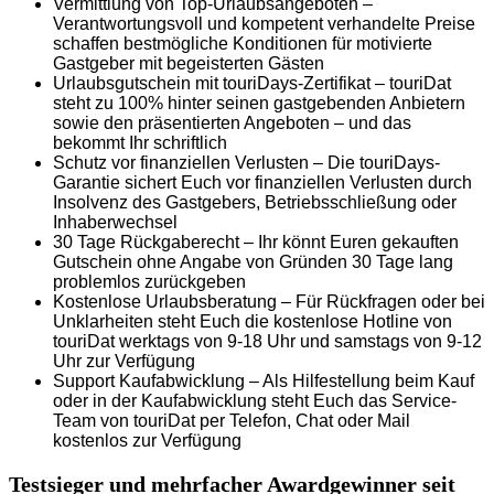
Vermittlung von Top-Urlaubsangeboten –
Verantwortungsvoll und kompetent verhandelte Preise
schaffen bestmögliche Konditionen für motivierte
Gastgeber mit begeisterten Gästen
Urlaubsgutschein mit touriDays-Zertifikat – touriDat
steht zu 100% hinter seinen gastgebenden Anbietern
sowie den präsentierten Angeboten – und das
bekommt Ihr schriftlich
Schutz vor finanziellen Verlusten – Die touriDays-
Garantie sichert Euch vor finanziellen Verlusten durch
Insolvenz des Gastgebers, Betriebsschließung oder
Inhaberwechsel
30 Tage Rückgaberecht – Ihr könnt Euren gekauften
Gutschein ohne Angabe von Gründen 30 Tage lang
problemlos zurückgeben
Kostenlose Urlaubsberatung – Für Rückfragen oder bei
Unklarheiten steht Euch die kostenlose Hotline von
touriDat werktags von 9-18 Uhr und samstags von 9-12
Uhr zur Verfügung
Support Kaufabwicklung – Als Hilfestellung beim Kauf
oder in der Kaufabwicklung steht Euch das Service-
Team von touriDat per Telefon, Chat oder Mail
kostenlos zur Verfügung
Testsieger und mehrfacher Awardgewinner seit