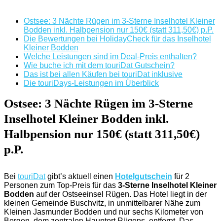
Ostsee: 3 Nächte Rügen im 3-Sterne Inselhotel Kleiner
Bodden inkl. Halbpension nur 150€ (statt 311,50€) p.P.
Die Bewertungen bei HolidayCheck für das Inselhotel
Kleiner Bodden
Welche Leistungen sind im Deal-Preis enthalten?
Wie buche ich mit dem touriDat Gutschein?
Das ist bei allen Käufen bei touriDat inklusive
Die touriDays-Leistungen im Überblick
Ostsee: 3 Nächte Rügen im 3-Sterne
Inselhotel Kleiner Bodden inkl.
Halbpension nur 150€ (statt 311,50€)
p.P.
Bei
touriDat
gibt’s aktuell einen
Hotelgutschein
für 2
Personen zum Top-Preis für das
3-Sterne Inselhotel Kleiner
Bodden
auf der Ostseeinsel Rügen. Das Hotel liegt in der
kleinen Gemeinde Buschvitz, in unmittelbarer Nähe zum
Kleinen Jasmunder Bodden und nur sechs Kilometer von
Bergen, dem zentralen Hauptort Rügens, entfernt. Das