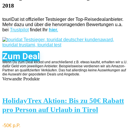
2018
touriDat ist offizieller Testsieger der Top-Reisedealanbieter.
Mehr dazu und über die hervorragenden Bewertungen u.a.
bei
Trustpilot
findet Ihr
hier.
Zum Deal
Wenn Du zum Deal klickst und anschließend z.B. etwas kaufst, erhalten wir u.U.
dafür Geld vom jeweiligen Anbieter. Beispielsweise verdienen wir als Amazon-
Partner an qualifizierten Verkäufen. Das hat allerdings keine Auswirkungen auf
die Auswahl der geposteten Deals und Angebote.
Verwandte Produkte
HolidayTrex Aktion: Bis zu 50€ Rabatt
pro Person auf Urlaub in Tirol
-50€ p.P.