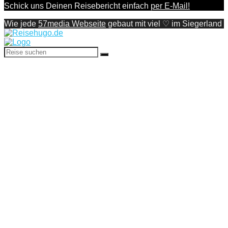
Schick uns Deinen Reisebericht einfach
per E-Mail!
Wie jede
57media Webseite
gebaut mit viel ♡ im Siegerland