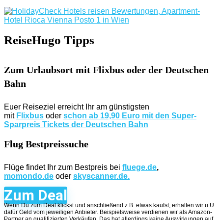
ReiseHugo Tipps
Zum Urlaubsort mit Flixbus oder der Deutschen
Bahn
Euer Reiseziel erreicht Ihr am günstigsten
mit
Flixbus
oder
schon ab 19,90 Euro mit den Super-
Sparpreis Tickets der Deutschen Bahn
Flug Bestpreissuche
Flüge findet Ihr zum Bestpreis bei
fluege.de
,
momondo.de
oder
skyscanner.de.
Zum Deal
Wenn Du zum Deal klickst und anschließend z.B. etwas kaufst, erhalten wir u.U.
dafür Geld vom jeweiligen Anbieter. Beispielsweise verdienen wir als Amazon-
Partner an qualifizierten Verkäufen. Das hat allerdings keine Auswirkungen auf