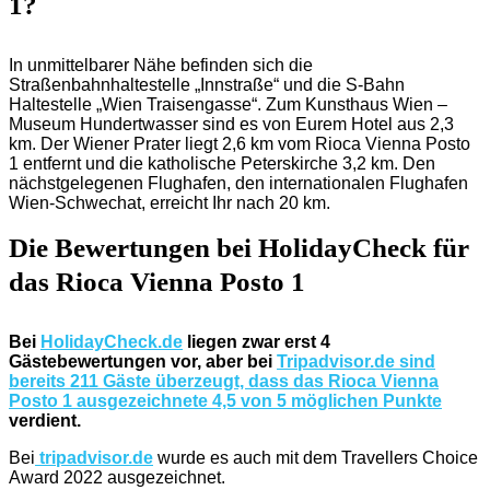
1?
In unmittelbarer Nähe befinden sich die
Straßenbahnhaltestelle „Innstraße“ und die S-Bahn
Haltestelle „Wien Traisengasse“. Zum Kunsthaus Wien –
Museum Hundertwasser sind es von Eurem Hotel aus 2,3
km. Der Wiener Prater liegt 2,6 km vom Rioca Vienna Posto
1 entfernt und die katholische Peterskirche 3,2 km. Den
nächstgelegenen Flughafen, den internationalen Flughafen
Wien-Schwechat, erreicht Ihr nach 20 km.
Die Bewertungen bei HolidayCheck für
das Rioca Vienna Posto 1
Bei
HolidayCheck.de
liegen zwar erst 4
Gästebewertungen vor, aber bei
Tripadvisor.de sind
bereits 211 Gäste überzeugt, dass das Rioca Vienna
Posto 1 ausgezeichnete 4,5 von 5 möglichen Punkte
verdient.
Bei
tripadvisor.de
wurde es auch mit dem Travellers Choice
Award 2022 ausgezeichnet.