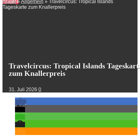
Knaller
Home
»
Allgemein
»
Travelcircus: Tropical Islands
Tageskarte zum Knallerpreis
Travelcircus: Tropical Islands Tageskart
zum Knallerpreis
31. Juli 2026
0