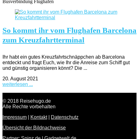
Busverbindung Flughafen
So kommt ihr vom Flughafen Barcelona
zum Kreuzfahrtterminal
Ihr habt ein gutes Kreuzfahrtschnäppchen ab Barcelona
entdeckt und fragt Euch, wie Ihr die Anreise zum Schiff gut
und günstig organisieren könnt? Die ...
20. August 2021
weiterlesen ...
© 2018 Reisehugo.de
Alle Rechte vorbehalten
Impressum
|
Kontakt
|
Datenschutz
Übersicht der Bildnachweise
Partner:
Snipz.de
|
Gadgetwelt.de