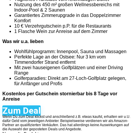
Nutzung des 450 m² großen Wellnessbereichs mit
Indoor-Pool & 2 Saunen
Garantiertes Zimmerupgrade in das Doppelzimmer
Komfort
10 € Verzehrgutschein p.P. für die Restaurants
1 Flasche Wein zur Anreise auf dem Zimmer
Was wir u.a. lieben
Wohlfühlprogramm: Innenpool, Sauna und Massagen
Perfekte Lage an der Ostsee: Nur 3 km vom
Timmendorfer Strand entfernt
Mit zwei hauseigenen Golfplätzen und einer Driving
Range
Golferparadies: Direkt am 27-Loch-Golfplatz gelegen,
für Anfänger und Profis
Kostenlos per Gutschein stornierbar bis 8 Tage vor
Anreise
Zum Deal
Wenn Du zum Deal klickst und anschließend z.B. etwas kaufst, erhalten wir u.U.
dafür Geld vom jeweiligen Anbieter. Beispielsweise verdienen wir als Amazon-
Partner an qualifizierten Verkäufen. Das hat allerdings keine Auswirkungen auf
die Auswahl der geposteten Deals und Angebote.