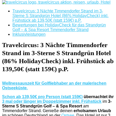
Travelcircus: 3 Nächte Timmendorfer Strand im 3-
Sterne S Strandgrün Hotel (86% HolidayCheck) inkl.
Frühstück ab 139,50€ (statt 159€) p.P.
Bewertungen bei HolidayCheck für das Strandgrün
Golf – & Spa Resort Timmendorfer Strand
Inklusivleistungen
Travelcircus: 3 Nächte Timmendorfer
Strand im 3-Sterne S Strandgrün Hotel
(86% HolidayCheck) inkl. Frühstück ab
139,50€ (statt 159€) p.P.
Wellnessauszeit für Golfliebhaber an der malerischen
Ostseeküste.
Schon ab 139,50€ pro Person (statt 159€)
übernachtet ihr
3 mal oder länger im Doppelzimmer inkl. Frühstück
im
3-
Sterne S Strandgrün Golf – & Spa Resort
am
Timmendorfer Strand. Genieße deinen
erholsamen Urlaub
im schönen Deutschland an der
Ostsee
. Das Hotel ist nur 3