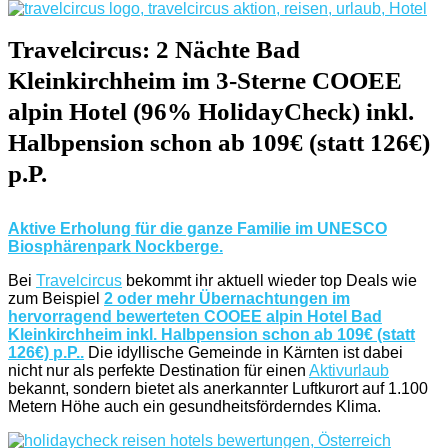
Travelcircus: 2 Nächte Bad
Kleinkirchheim im 3-Sterne COOEE
alpin Hotel (96% HolidayCheck) inkl.
Halbpension schon ab 109€ (statt 126€)
p.P.
Aktive Erholung für die ganze Familie im UNESCO
Biosphärenpark Nockberge.
Bei
Travelcircus
bekommt ihr aktuell wieder top Deals wie
zum Beispiel
2 oder mehr Übernachtungen im
hervorragend bewerteten COOEE alpin Hotel Bad
Kleinkirchheim inkl. Halbpension schon ab 109€ (statt
126€) p.P..
Die idyllische Gemeinde in Kärnten ist dabei
nicht nur als perfekte Destination für einen
Aktivurlaub
bekannt, sondern bietet als anerkannter Luftkurort auf 1.100
Metern Höhe auch ein gesundheitsförderndes Klima.