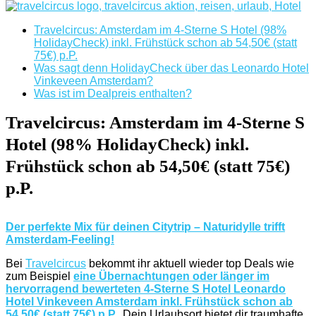
Travelcircus: Amsterdam im 4-Sterne S Hotel (98%
HolidayCheck) inkl. Frühstück schon ab 54,50€ (statt
75€) p.P.
Was sagt denn HolidayCheck über das Leonardo Hotel
Vinkeveen Amsterdam?
Was ist im Dealpreis enthalten?
Travelcircus: Amsterdam im 4-Sterne S
Hotel (98% HolidayCheck) inkl.
Frühstück schon ab 54,50€ (statt 75€)
p.P.
Der perfekte Mix für deinen Citytrip – Naturidylle trifft
Amsterdam-Feeling!
Bei
Travelcircus
bekommt ihr aktuell wieder top Deals wie
zum Beispiel
eine Übernachtungen oder länger im
hervorragend bewerteten 4-Sterne S Hotel Leonardo
Hotel Vinkeveen Amsterdam inkl. Frühstück schon ab
54,50€ (statt 75€) p.P.
.
Dein Urlaubsort bietet dir traumhafte