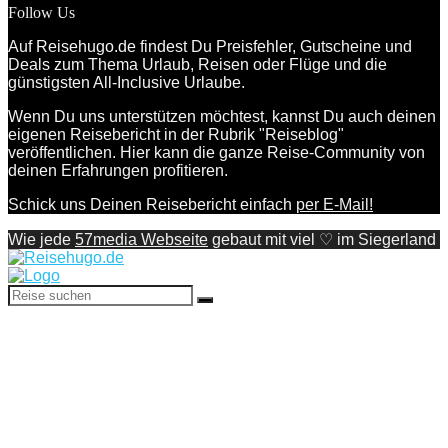
Follow Us
Auf Reisehugo.de findest Du Preisfehler, Gutscheine und
Deals zum Thema Urlaub, Reisen oder Flüge und die
günstigsten All-Inclusive Urlaube.
Wenn Du uns unterstützen möchtest, kannst Du auch deinen
eigenen Reisebericht in der Rubrik "Reiseblog"
veröffentlichen. Hier kann die ganze Reise-Community von
deinen Erfahrungen profitieren.
Schick uns Deinen Reisebericht einfach
per E-Mail!
Wie jede
57media Webseite
gebaut mit viel ♡ im Siegerland