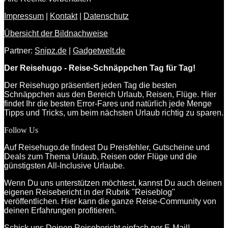
Impressum
|
Kontakt
|
Datenschutz
Übersicht der Bildnachweise
Partner:
Snipz.de
|
Gadgetwelt.de
Der Reisehugo - Reise-Schnäppchen Tag für Tag!
Der Reisehugo präsentiert jeden Tag die besten
Schnäppchen aus den Bereich Urlaub, Reisen, Flüge. Hier
findet Ihr die besten Error-Fares und natürlich jede Menge
Tipps und Tricks, um beim nächsten Urlaub richtig zu sparen.
Follow Us
Auf Reisehugo.de findest Du Preisfehler, Gutscheine und
Deals zum Thema Urlaub, Reisen oder Flüge und die
günstigsten All-Inclusive Urlaube.
Wenn Du uns unterstützen möchtest, kannst Du auch deinen
eigenen Reisebericht in der Rubrik "Reiseblog"
veröffentlichen. Hier kann die ganze Reise-Community von
deinen Erfahrungen profitieren.
Schick uns Deinen Reisebericht einfach
per E-Mail!