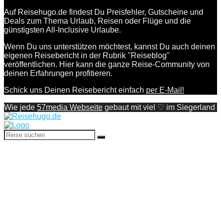
Auf Reisehugo.de findest Du Preisfehler, Gutscheine und
Deals zum Thema Urlaub, Reisen oder Flüge und die
günstigsten All-Inclusive Urlaube.
Wenn Du uns unterstützen möchtest, kannst Du auch deinen
eigenen Reisebericht in der Rubrik "Reiseblog"
veröffentlichen. Hier kann die ganze Reise-Community von
deinen Erfahrungen profitieren.
Schick uns Deinen Reisebericht einfach
per E-Mail!
Wie jede
57media Webseite
gebaut mit viel ♡ im Siegerland