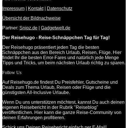
Impressum
|
Kontakt
|
Datenschutz
Übersicht der Bildnachweise
Partner:
Snipz.de
|
Gadgetwelt.de
Der Reisehugo - Reise-Schnäppchen Tag für Tag!
Der Reisehugo präsentiert jeden Tag die besten
Schnäppchen aus den Bereich Urlaub, Reisen, Flüge. Hier
findet Ihr die besten Error-Fares und natürlich jede Menge
Tipps und Tricks, um beim nächsten Urlaub richtig zu sparen.
Follow Us
Auf Reisehugo.de findest Du Preisfehler, Gutscheine und
Deals zum Thema Urlaub, Reisen oder Flüge und die
günstigsten All-Inclusive Urlaube.
Wenn Du uns unterstützen möchtest, kannst Du auch deinen
eigenen Reisebericht in der Rubrik "Reiseblog"
veröffentlichen. Hier kann die ganze Reise-Community von
deinen Erfahrungen profitieren.
Schick uns Deinen Reisebericht einfach
per E-Mail!