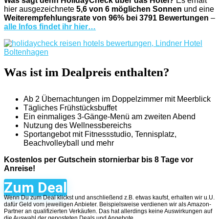
Was sagt denn HolidayCheck über das Hotel?
Es erhält
hier ausgezeichnete
5,6 von 6 möglichen Sonnen
und eine
Weiterempfehlungsrate von 96% bei 3791 Bewertungen
–
alle Infos findet ihr hier…
Was ist im Dealpreis enthalten?
Ab 2 Übernachtungen im Doppelzimmer mit Meerblick
Tägliches Frühstücksbuffet
Ein einmaliges 3-Gänge-Menü am zweiten Abend
Nutzung des Wellnessbereichs
Sportangebot mit Fitnessstudio, Tennisplatz,
Beachvolleyball und mehr
Kostenlos per Gutschein stornierbar bis 8 Tage vor
Anreise!
Zum Deal
Wenn Du zum Deal klickst und anschließend z.B. etwas kaufst, erhalten wir u.U.
dafür Geld vom jeweiligen Anbieter. Beispielsweise verdienen wir als Amazon-
Partner an qualifizierten Verkäufen. Das hat allerdings keine Auswirkungen auf
die Auswahl der geposteten Deals und Angebote.