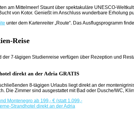
en am Mittelmeer! Staunt über spektakuläre UNESCO-Weltkultur. 
Bucht von Kotor. Genießt im Anschluss wunderbare Erholung pur 
ite
unter dem Kartenreiter „Route“. Das Ausflugsprogramm findet
ien-Reise
 der 7-tägigen Studienreise verfügen über Rezeption und Rest
otel direkt an der Adria GRATIS
hließenden 8-tägigen Urlaubs liegt direkt an der montenigrini
ch. Die Zimmer sind ausgestattet mit Bad oder Dusche/WC, Kli