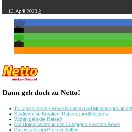
13. April 2023
2
Dann geh doch zu Netto!
15 Tage 4-Sterne-Reise Kroatien und Montenegro ab 249€
Studienreise Kroatien: Reisen zum Bestpreis
Wohin geht die Reise?
Die Hotels während der 15-tägigen Kroatien-Reise
Das ist alles im Preis enthalten