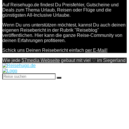
Auf Reisehugo.de findest Du Preisfehler, Gutscheine und
Deals zum Thema Urlaub, Reisen oder Flüge und die
günstigsten All-Inclusive Urlaube.
Wenn Du uns unterstützen möchtest, kannst Du auch deinen
eigenen Reisebericht in der Rubrik "Reiseblog"
veröffentlichen. Hier kann die ganze Reise-Community von
deinen Erfahrungen profitieren.
Schick uns Deinen Reisebericht einfach
per E-Mail!
Wie jede
57media Webseite
gebaut mit viel ♡ im Siegerland