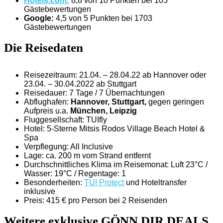
Hotels.com:
8,8 von 10 Punkten bei 105
Gästebewertungen
Google:
4,5 von 5 Punkten bei 1703
Gästebewertungen
Die Reisedaten
Reisezeitraum: 21.04. – 28.04.22 ab Hannover oder
23.04. – 30.04.2022 ab Stuttgart
Reisedauer: 7 Tage / 7 Übernachtungen
Abflughafen:
Hannover, Stuttgart,
gegen geringen
Aufpreis u.a.
München, Leipzig
Fluggesellschaft: TUIfly
Hotel: 5-Sterne Mitsis Rodos Village Beach Hotel &
Spa
Verpflegung: All Inclusive
Lage: ca. 200 m vom Strand entfernt
Durchschnittliches Klima im Reisemonat: Luft 23°C /
Wasser: 19°C / Regentage: 1
Besonderheiten:
TUI Protect
und Hoteltransfer
inklusive
Preis: 415 € pro Person bei 2 Reisenden
Weitere
exklusive
GÖNN DIR DEALS