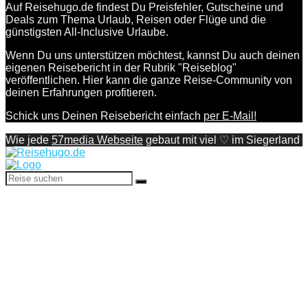
Auf Reisehugo.de findest Du Preisfehler, Gutscheine und
Deals zum Thema Urlaub, Reisen oder Flüge und die
günstigsten All-Inclusive Urlaube.
Wenn Du uns unterstützen möchtest, kannst Du auch deinen
eigenen Reisebericht in der Rubrik "Reiseblog"
veröffentlichen. Hier kann die ganze Reise-Community von
deinen Erfahrungen profitieren.
Schick uns Deinen Reisebericht einfach
per E-Mail!
Wie jede
57media Webseite
gebaut mit viel ♡ im Siegerland