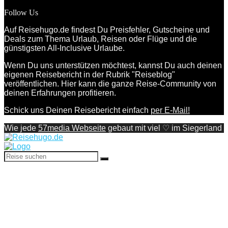
Follow Us
Auf Reisehugo.de findest Du Preisfehler, Gutscheine und
Deals zum Thema Urlaub, Reisen oder Flüge und die
günstigsten All-Inclusive Urlaube.
Wenn Du uns unterstützen möchtest, kannst Du auch deinen
eigenen Reisebericht in der Rubrik "Reiseblog"
veröffentlichen. Hier kann die ganze Reise-Community von
deinen Erfahrungen profitieren.
Schick uns Deinen Reisebericht einfach
per E-Mail!
Wie jede
57media Webseite
gebaut mit viel ♡ im Siegerland