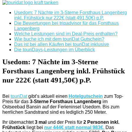
Usedom: 7 Nächte im 3-Sterne Forsthaus Langenberg
inkl. Frühstück nur 222€ (statt 491,50€) p.P.
Die Bewertungen bei tripadvisor für das Forsthaus
Langenberg
Welche Leistungen sind im Deal-Preis enthalten?
Wie buche ich mit dem touriDat Gutschein?
Das ist bei allen Käufen bei touriDat inklusive
Die touriDays-Leistungen im Überblick
Usedom: 7 Nächte im 3-Sterne
Forsthaus Langenberg inkl. Frühstück
nur 222€ (statt 491,50€) p.P.
Bei
touriDat
gibt’s aktuell einen
Hotelgutschein
zum Top-
Preis für das
3-Sterne Forsthaus Langenberg
im
Ostseebad Bansin auf der Ferieninsel Usedom. Bis zum
herrlichen Sandstrand sind es lediglich 250 Meter.
Ihr übernachtet
3 mal
und der Preis für
2 Personen inkl.
Frühstück
liegt bei
nur 444€ statt normal 983€.
Das