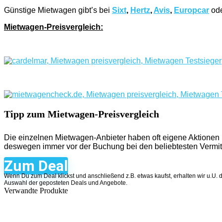
Günstige Mietwagen gibt’s bei
Sixt
,
Hertz
,
Avis
,
Europcar
od
Mietwagen-Preisvergleich:
Tipp zum Mietwagen-Preisvergleich
Die einzelnen Mietwagen-Anbieter haben oft eigene Aktionen m
deswegen immer vor der Buchung bei den beliebtesten Vermit
Zum Deal
Wenn Du zum Deal klickst und anschließend z.B. etwas kaufst, erhalten wir u.U. 
Auswahl der geposteten Deals und Angebote.
Verwandte Produkte