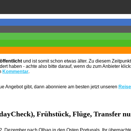
ffentlicht
und ist somit schon etwas älter. Zu diesem Zeitpunkt
rt haben - achte also bitte darauf, wenn du zum Anbieter klickst
em
Kommentar
.
eue Angebot gibt, dann abonniere am besten jetzt unseren
Reise
ayCheck), Frühstück, Flüge, Transfer nur
2. Dezember nach Olhao in den Osten Portugals. Ihr übernachte