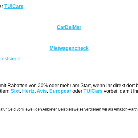
er
TUICars
,
CarDelMar
Mietwagencheck
it Rabatten von 30% oder mehr am Start, wenn Ihr direkt dort 
tlern
Sixt
,
Hertz
,
Avis
,
Europcar
oder
TUICars
vorbei, damit Ih
dafür Geld vom jeweiligen Anbieter. Beispielsweise verdienen wir als Amazon-Partne