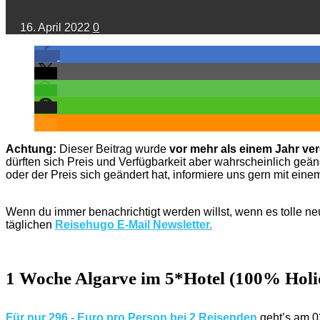
16. April 2022
0
Achtung:
Dieser Beitrag wurde
vor mehr als einem Jahr verö
dürften sich Preis und Verfügbarkeit aber wahrscheinlich geände
oder der Preis sich geändert hat, informiere uns gern mit ein
Wenn du immer benachrichtigt werden willst, wenn es tolle n
täglichen
Reisehugo E-Mail Newsletter.
1 Woche Algarve im 5*Hotel (100% Holid
Für nur 296,- Euro pro Person bei 2 Reisenden
geht’s am 0