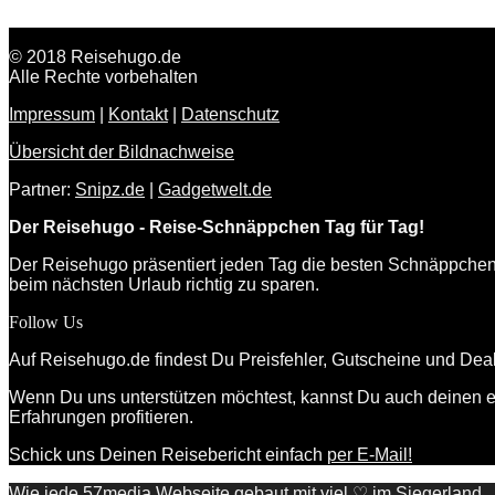
© 2018 Reisehugo.de
Alle Rechte vorbehalten
Impressum
|
Kontakt
|
Datenschutz
Übersicht der Bildnachweise
Partner:
Snipz.de
|
Gadgetwelt.de
Der Reisehugo - Reise-Schnäppchen Tag für Tag!
Der Reisehugo präsentiert jeden Tag die besten Schnäppchen a
beim nächsten Urlaub richtig zu sparen.
Follow Us
Auf Reisehugo.de findest Du Preisfehler, Gutscheine und Dea
Wenn Du uns unterstützen möchtest, kannst Du auch deinen ei
Erfahrungen profitieren.
Schick uns Deinen Reisebericht einfach
per E-Mail!
Wie jede
57media Webseite
gebaut mit viel ♡ im Siegerland